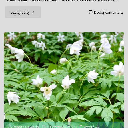
"MAJÓWKA
czytaj dalej
Dodaj komentarz
–
CZAS
NA
LAS
PO
POLSKU"
Renata Gawęda
13 czerwca 2021
Wędrówki