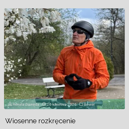
i
Roztocze"
Renata Gawęda
26 kwietnia 2026
Rower
Wiosenne rozkręcenie