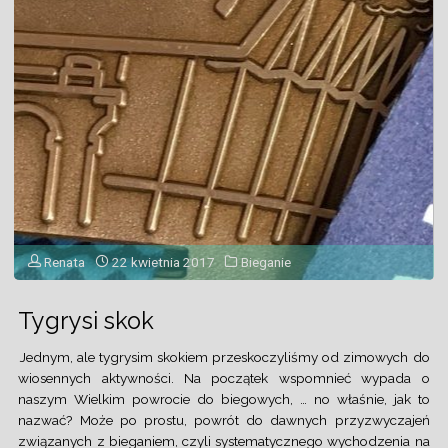
osiągnąć
równowagę
w
życiu"
Renata
22 kwietnia 2017
Bieganie
Tygrysi skok
Jednym, ale tygrysim skokiem przeskoczyliśmy od zimowych do
wiosennych aktywności. Na początek wspomnieć wypada o
naszym Wielkim powrocie do biegowych, … no właśnie, jak to
nazwać? Może po prostu, powrót do dawnych przyzwyczajeń
związanych z bieganiem, czyli systematycznego wychodzenia na