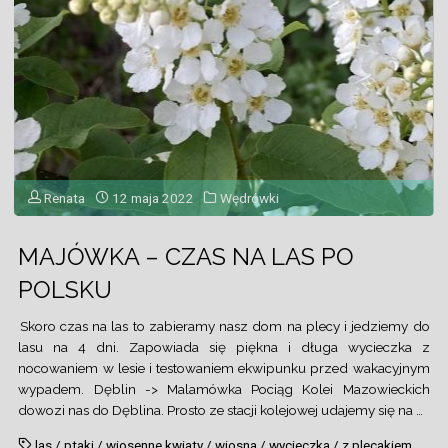
Renata
12 maja 2022
Wędrówki
MAJÓWKA – CZAS NA LAS PO
POLSKU
Skoro czas na las to zabieramy nasz dom na plecy i jedziemy do
lasu na 4 dni. Zapowiada się piękna i długa wycieczka z
nocowaniem w lesie i testowaniem ekwipunku przed wakacyjnym
wypadem. Dęblin -> Malamówka Pociąg Kolei Mazowieckich
dowozi nas do Dęblina. Prosto ze stacji kolejowej udajemy się na …
las
/
ptaki
/
wiosenne kwiaty
/
wiosna
/
wycieczka
/
z plecakiem