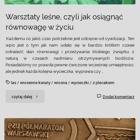
Warsztaty leśne, czyli jak osiągnąć
równowagę w życiu
Każdemu co jakiś czas potrzebne jest odcięcie od cywilizacji. Ten
wpis jest o tym jak nam udało się w bardzo krótkim czasie
odnaleźć stan równowagi i przeżywania bliskiego związku z
naturą w czasach nadmiaru otrzymywanych bodźców.
Posiadaliśmy co prawda pewne ćwiczone wcześniej umiejętności,
ale jednak każda kolejna wycieczka, wyprawa czy …
las
/
wiosenne kwiaty
/
wiosna
/
wycieczki
/
z plecakiem
"Warsztaty
czytaj dalej
Dodaj komentarz
leśne,
czyli
jak