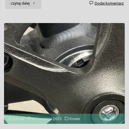
"Wycieczki
czytaj dalej
Dodaj komentarz
rowerowe
po
Mazowszu"
Renata
22 kwietnia 2023
Rower