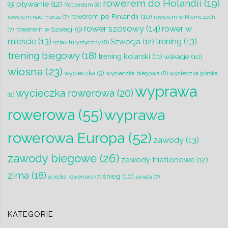
rowerem do Holandii
(19)
pływanie
(12)
(9)
Rotterdam
(8)
rowerem po Finlandii
(10)
rowerem nad morze
(7)
rowerem w Niemczech
rower szosowy
(14)
rower w
rowerem w Szwecji
(9)
(7)
mieście
(13)
trening
(13)
Szwecja
(12)
szlak turystyczny
(8)
trening biegowy
(18)
trening kolarski
(11)
wakacje
(10)
wiosna
(23)
wycieczka
(9)
wycieczka biegowa
(8)
wycieczka górska
wyprawa
wycieczka rowerowa
(20)
(8)
rowerowa
(55)
wyprawa
rowerowa Europa
(52)
zawody
(13)
zawody biegowe
(26)
zawody triatlonowe
(12)
zima
(18)
śnieg
(10)
ścieżka rowerowa
(7)
święta
(7)
KATEGORIE