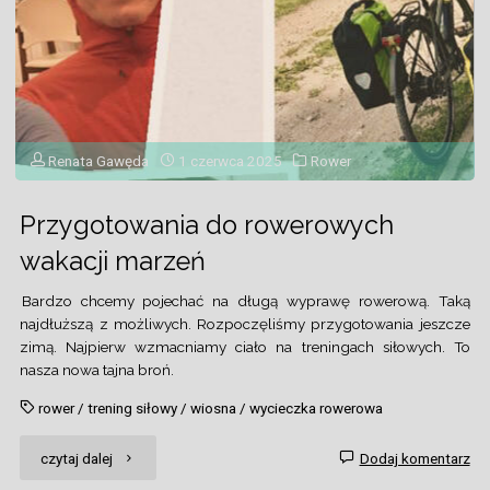
Renata Gawęda
1 czerwca 2025
Rower
Przygotowania do rowerowych
wakacji marzeń
Bardzo chcemy pojechać na długą wyprawę rowerową. Taką
najdłuższą z możliwych. Rozpoczęliśmy przygotowania jeszcze
zimą. Najpierw wzmacniamy ciało na treningach siłowych. To
nasza nowa tajna broń.
rower
/
trening siłowy
/
wiosna
/
wycieczka rowerowa
"Przygotowania
czytaj dalej
Dodaj komentarz