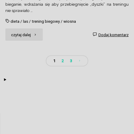
bieganie, wdrażania się aby przebiegnięcie „dyszki” na treningu
nie sprawiało …
dieta
/
las
/
trening biegowy
/
wiosna
"Tygrysi
czytaj dalej
Dodaj komentarz
skok"
1
2
3
Stronicowanie
wpisów