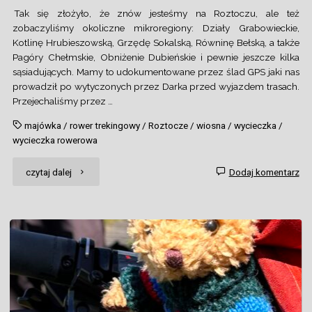
Tak się złożyło, że znów jesteśmy na Roztoczu, ale też
zobaczyliśmy okoliczne mikroregiony: Działy Grabowieckie,
Kotlinę Hrubieszowską, Grzędę Sokalską, Równinę Bełską, a także
Pagóry Chełmskie, Obniżenie Dubieńskie i pewnie jeszcze kilka
sąsiadujących. Mamy to udokumentowane przez ślad GPS jaki nas
prowadził po wytyczonych przez Darka przed wyjazdem trasach.
Przejechaliśmy przez …
majówka
/
rower trekingowy
/
Roztocze
/
wiosna
/
wycieczka
/
wycieczka rowerowa
"Rowerowa
czytaj dalej
Dodaj komentarz
majówka
na
Roztoczu"