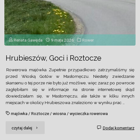
Renata Gawęda
9 maja 2026
Rower
Hrubieszów, Goci i Roztocze
Rowerowa majówka Zupełnie przypadkowo zatrzymaliśmy się
przed Wioską Gotów w Masłomęczu. Niestety zwiedzanie
skansenu o tej porze nie było już możliwe, więc zaraz po powrocie
zagłębiłam się w informacje na stronie internetowej skąd
dowiedziałam się, w Masłomęczu, ale także w kilku innych
miejscach w okolicy Hrubieszowa znaleziono w wyniku prac …
majówka
/
Roztocze
/
wiosna
/
wycieczka rowerowa
"Hrubieszów,
czytaj dalej
Dodaj komentarz
Goci