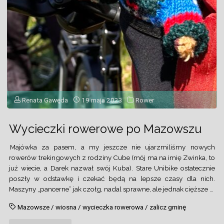
Renata Gawęda
19 maja 2023
Rower
Wycieczki rowerowe po Mazowszu
Majówka za pasem, a my jeszcze nie ujarzmiliśmy nowych
rowerów trekingowych z rodziny Cube (mój ma na imię Zwinka, to
już wiecie, a Darek nazwał swój Kuba). Stare Unibike ostatecznie
poszły w odstawkę i czekać będą na lepsze czasy dla nich.
Maszyny „pancerne” jak czołg, nadal sprawne, ale jednak cięższe …
Mazowsze
/
wiosna
/
wycieczka rowerowa
/
zalicz gminę