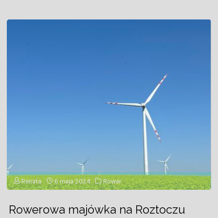
do
rowerowych
wakacji
marzeń"
Renata
6 maja 2024
Rower
Rowerowa majówka na Roztoczu