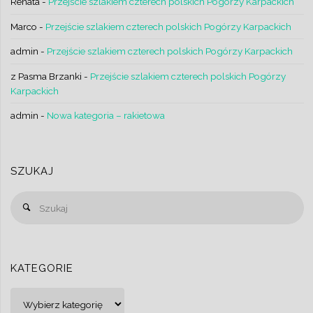
Renata
-
Przejście szlakiem czterech polskich Pogórzy Karpackich
Marco
-
Przejście szlakiem czterech polskich Pogórzy Karpackich
admin
-
Przejście szlakiem czterech polskich Pogórzy Karpackich
z Pasma Brzanki
-
Przejście szlakiem czterech polskich Pogórzy
Karpackich
admin
-
Nowa kategoria – rakietowa
SZUKAJ
Sz
Szukaj
KATEGORIE
Kategorie