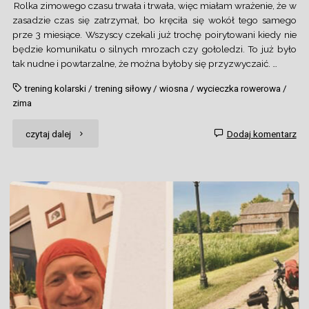
Rolka zimowego czasu trwała i trwała, więc miałam wrażenie, że w
zasadzie czas się zatrzymał, bo kręciła się wokół tego samego
prze 3 miesiące. Wszyscy czekali już trochę poirytowani kiedy nie
będzie komunikatu o silnych mrozach czy gołoledzi. To już było
tak nudne i powtarzalne, że można byłoby się przyzwyczaić. …
trening kolarski
/
trening siłowy
/
wiosna
/
wycieczka rowerowa
/
zima
"Wiosenne
czytaj dalej
Dodaj komentarz
rozkręcenie"