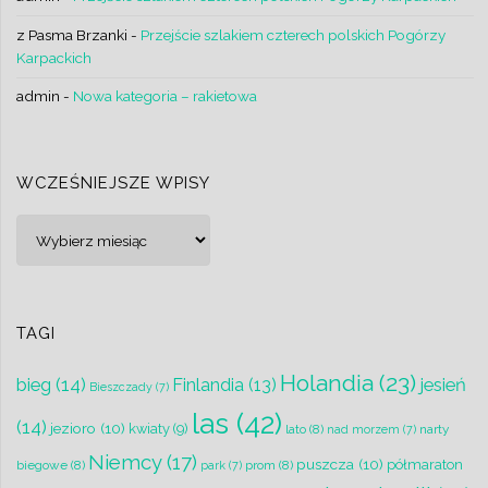
z Pasma Brzanki
-
Przejście szlakiem czterech polskich Pogórzy
Karpackich
admin
-
Nowa kategoria – rakietowa
WCZEŚNIEJSZE WPISY
Wcześniejsze
wpisy
TAGI
Holandia
(23)
bieg
(14)
jesień
Finlandia
(13)
Bieszczady
(7)
las
(42)
(14)
jezioro
(10)
kwiaty
(9)
lato
(8)
narty
nad morzem
(7)
Niemcy
(17)
puszcza
(10)
półmaraton
biegowe
(8)
prom
(8)
park
(7)