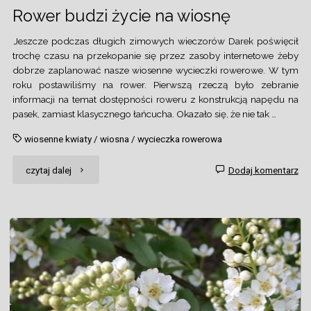
Rower budzi życie na wiosnę
Jeszcze podczas długich zimowych wieczorów Darek poświęcił
trochę czasu na przekopanie się przez zasoby internetowe żeby
dobrze zaplanować nasze wiosenne wycieczki rowerowe. W tym
roku postawiliśmy na rower. Pierwszą rzeczą było zebranie
informacji na temat dostępności roweru z konstrukcją napędu na
pasek, zamiast klasycznego łańcucha. Okazało się, że nie tak …
wiosenne kwiaty
/
wiosna
/
wycieczka rowerowa
"Rower
czytaj dalej
Dodaj komentarz
budzi
życie
na
wiosnę"