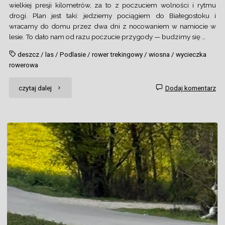
wielkiej presji kilometrów, za to z poczuciem wolności i rytmu
drogi. Plan jest taki: jedziemy pociągiem do Białegostoku i
wracamy do domu przez dwa dni z nocowaniem w namiocie w
lesie. To dało nam od razu poczucie przygody — budzimy się …
deszcz
/
las
/
Podlasie
/
rower trekingowy
/
wiosna
/
wycieczka
rowerowa
"Białystok
czytaj dalej
Dodaj komentarz
–
dwa
dni
w
deszczu"