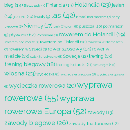
Holandia
(23)
bieg
(14)
jesień
Finlandia
(13)
Bieszczady
(7)
las
(42)
(14)
jezioro
(10)
kwiaty
(9)
lato
(8)
narty
nad morzem
(7)
Niemcy
(17)
puszcza
(10)
półmaraton
biegowe
(8)
prom
(8)
park
(7)
rowerem do Holandii
(19)
pływanie
(12)
(9)
Rotterdam
(8)
rowerem po Finlandii
(10)
rowerem nad morze
(7)
rowerem w Niemczech
rower szosowy
(14)
rower w
rowerem w Szwecji
(9)
(7)
mieście
(13)
trening
(13)
Szwecja
(12)
szlak turystyczny
(8)
trening biegowy
(18)
trening kolarski
(11)
wakacje
(10)
wiosna
(23)
wycieczka
(9)
wycieczka biegowa
(8)
wycieczka górska
wyprawa
wycieczka rowerowa
(20)
(8)
rowerowa
(55)
wyprawa
rowerowa Europa
(52)
zawody
(13)
zawody biegowe
(26)
zawody triatlonowe
(12)