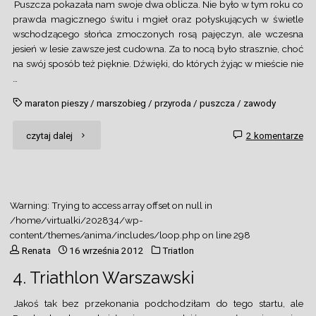
Puszcza pokazała nam swoje dwa oblicza. Nie było w tym roku co
prawda magicznego świtu i mgieł oraz połyskujących w świetle
wschodzącego słońca zmoczonych rosą pajęczyn, ale wczesna
jesień w lesie zawsze jest cudowna. Za to nocą było strasznie, choć
na swój sposób też pięknie. Dźwięki, do których żyjąc w mieście nie
…
maraton pieszy
/
marszobieg
/
przyroda
/
puszcza
/
zawody
"Puszcza
czytaj dalej
2 komentarze
jest
piękna
Warning
: Trying to access array offset on null in
i
/home/virtualki/202834/wp-
content/themes/anima/includes/loop.php
on line
298
straszna"
Renata
16 września 2012
Triatlon
4. Triathlon Warszawski
Jakoś tak bez przekonania podchodziłam do tego startu, ale