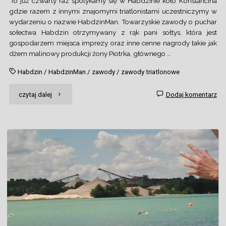
To już czwarty raz spotykamy się w Habdzinie koło Konstancina
gdzie razem z innymi znajomymi triatlonistami uczestniczymy w
wydarzeniu o nazwie HabdzinMan. Towarzyskie zawody o puchar
sołectwa Habdzin otrzymywany z rąk pani sołtys, która jest
gospodarzem miejsca imprezy oraz inne cenne nagrody takie jak
dżem malinowy produkcji żony Piotrka, głównego …
Habdzin
/
HabdzinMan
/
zawody
/
zawody triatlonowe
"HABDZINMAN
czytaj dalej
Dodaj komentarz
ad
2012"