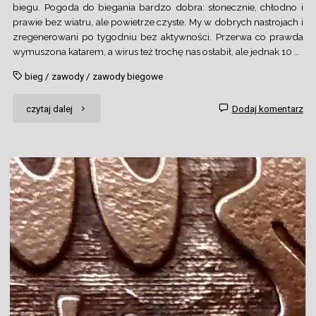
biegu. Pogoda do biegania bardzo dobra: słonecznie, chłodno i
prawie bez wiatru, ale powietrze czyste. My w dobrych nastrojach i
zregenerowani po tygodniu bez aktywności. Przerwa co prawda
wymuszona katarem, a wirus też trochę nas osłabił, ale jednak 10 …
bieg
/
zawody
/
zawody biegowe
"Bieg
czytaj dalej
Dodaj komentarz
Oshee
10
km"