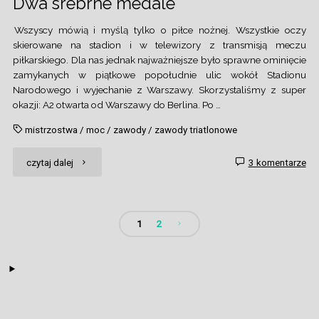
Dwa srebrne medale
Wszyscy mówią i myślą tylko o piłce nożnej. Wszystkie oczy
skierowane na stadion i w telewizory z transmisją meczu
piłkarskiego. Dla nas jednak najważniejsze było sprawne ominięcie
zamykanych w piątkowe popołudnie ulic wokół Stadionu
Narodowego i wyjechanie z Warszawy. Skorzystaliśmy z super
okazji: A2 otwarta od Warszawy do Berlina. Po …
mistrzostwa
/
moc
/
zawody
/
zawody triatlonowe
"Dwa
czytaj dalej
3 komentarze
srebrne
medale"
1
2
Stronicowanie
wpisów