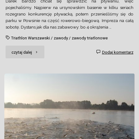
Darek bardzo chciał się sprawdzić na pływaniu, więc
pojechaliśmy. Najpierw na ursynowskim basenie w kilku seriach
rozegrano konkurencję pływacką, potem przenieśliśmy się do
parku w Powsinie na część rowerowo-biegową. Impreza na całą
sobotę. Dystans jak dla nas zabawowy: bo 4 okrążenia …
Triathlon Warszawski
/
zawody
/
zawody triatlonowe
"4.
czytaj dalej
Dodaj komentarz
Triathlon
Warszawski"