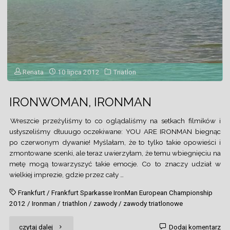
Renata
10 lipca 2012
Triatlon
IRONWOMAN, IRONMAN
Wreszcie przeżyliśmy to co oglądaliśmy na setkach filmików i
usłyszeliśmy dłuuugo oczekiwane: YOU ARE IRONMAN biegnąc
po czerwonym dywanie! Myślałam, że to tylko takie opowieści i
zmontowane scenki, ale teraz uwierzyłam, że temu wbiegnięciu na
metę mogą towarzyszyć takie emocje. Co to znaczy udział w
wielkiej imprezie, gdzie przez cały …
Frankfurt
/
Frankfurt Sparkasse IronMan European Championship
2012
/
Ironman
/
triathlon
/
zawody
/
zawody triatlonowe
"IRONWOMAN,
czytaj dalej
Dodaj komentarz