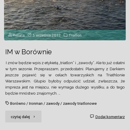
Renata
5 września 2012
Triatlon
IM w Borównie
I znów będzie wpis z etykietą „triatlon” i „zawody”. Ale to już ostatni
w tym sezonie. Przepraszam, przedostatni. Planujemy z Darkiem
jeszcze pojawić się w celach towarzyskich na Triathlonie
Warszawskim. Głupio byłoby odpuścić udział, zwłaszcza, że
impreza jest na miejscu, nie wymaga dużego wysiłku, a do tego
będzie mnóstwo znajomych. …
Borówno
/
Ironman
/
zawody
/
zawody triatlonowe
"IM
czytaj dalej
Dodaj komentarz
w