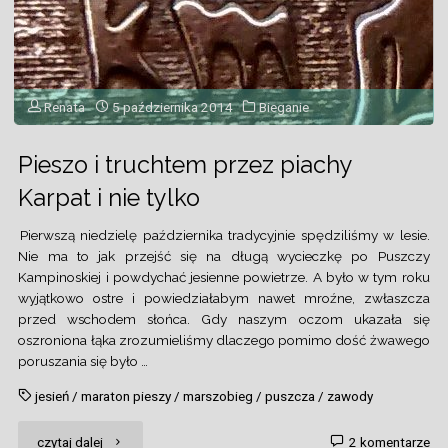
Renata
5 października 2014
Bieganie
Pieszo i truchtem przez piachy
Karpat i nie tylko
Pierwszą niedzielę października tradycyjnie spędziliśmy w lesie.
Nie ma to jak przejść się na długą wycieczkę po Puszczy
Kampinoskiej i powdychać jesienne powietrze. A było w tym roku
wyjątkowo ostre i powiedziałabym nawet mroźne, zwłaszcza
przed wschodem słońca. Gdy naszym oczom ukazała się
oszroniona łąka zrozumieliśmy dlaczego pomimo dość żwawego
poruszania się było …
jesień
/
maraton pieszy
/
marszobieg
/
puszcza
/
zawody
"Pieszo
czytaj dalej
2 komentarze