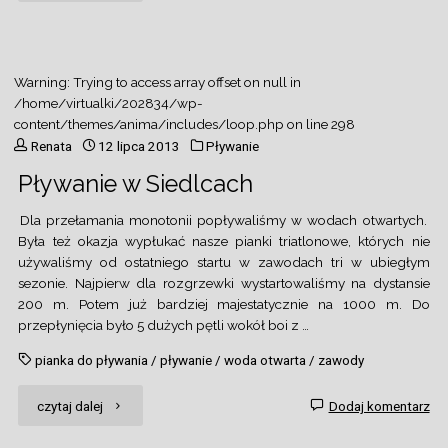
Maraton
Pieszy
Warning
: Trying to access array offset on null in
w
/home/virtualki/202834/wp-
content/themes/anima/includes/loop.php
on line
298
Puszczy
Renata
12 lipca 2013
Pływanie
Pływanie w Siedlcach
Kampinoskiej"
Dla przełamania monotonii popływaliśmy w wodach otwartych.
Była też okazja wypłukać nasze pianki triatlonowe, których nie
używaliśmy od ostatniego startu w zawodach tri w ubiegłym
sezonie. Najpierw dla rozgrzewki wystartowaliśmy na dystansie
200 m. Potem już bardziej majestatycznie na 1000 m. Do
przepłynięcia było 5 dużych pętli wokół boi z …
pianka do pływania
/
pływanie
/
woda otwarta
/
zawody
"Pływanie
czytaj dalej
Dodaj komentarz
w