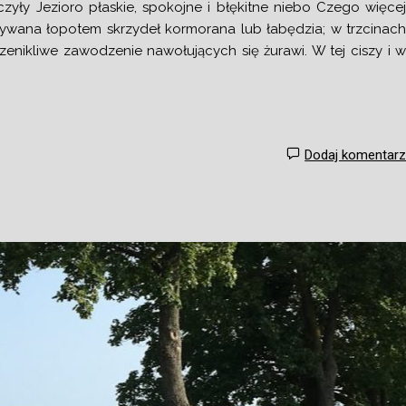
czyły Jezioro płaskie, spokojne i błękitne niebo Czego więce
rywana łopotem skrzydeł kormorana lub łabędzia; w trzcinac
zenikliwe zawodzenie nawołujących się żurawi. W tej ciszy i 
Dodaj komentar