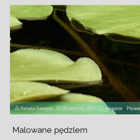
Renata Gawęda
30 sierpnia 2021
Bieganie
/
Pływa
Malowane pędzlem