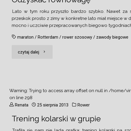
Lato w tym roku przyszło bardzo szybko. Nawet za 
przeskok prosto z zimy w konkretne lato miał miejsce w 
mocno i uczciwie przepracowanych biegowo tygodniach 
maraton
/
Rotterdam
/
rower szosowy
/
zawody biegowe
"Odzyskać
czytaj dalej
równowagę"
Warning
: Trying to access array offset on null in
/home/vir
on line
298
Renata
25 sierpnia 2013
Rower
Trening kolarski w grupie
Trafiła się nam nie lada gratka: trening kolarski na 