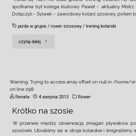
spotkania był kolega klubowy Paweł – aktualny Mistrz Po
Dołączyli:– Sylwek – zawodowy kolarz szosowy, potem b
jazda w grupie
/
rower szosowy
/
trening kolarski
"Trening
czytaj dalej
kolarski
w
grupie"
Warning
: Trying to access array offset on null in
/home/vir
on line
298
Renata
4 sierpnia 2013
Rower
Krótko na szosie
W przerwie między obserwacją zmagań pływaków pod
szosówki. Ubraliśmy się w stroje kolarskie i śmignęliśm