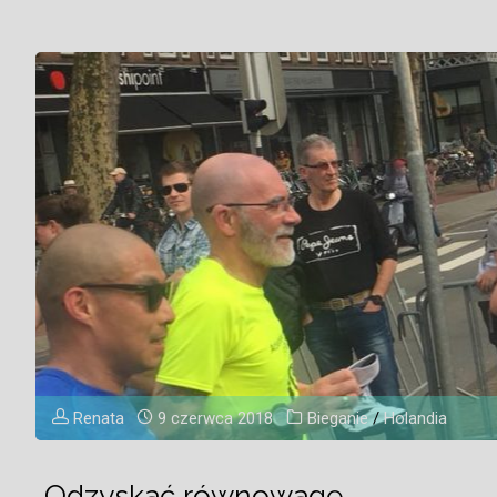
Renata
9 czerwca 2018
Bieganie
/
Holandia
Odzyskać równowagę