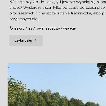
Wakacje szybko się zaczęły i jeszcze szybciej się skoń
chcieć? Wystarczy cisza, tylko od czasu do czasu prze
przybrzeżnych ciche szczebiotanie trzcinniczka, albo pr
przyjemnych dla …
jezioro
/
las
/
rower szosowy
/
wakacje
"Malowane
czytaj dalej
pędzlem"