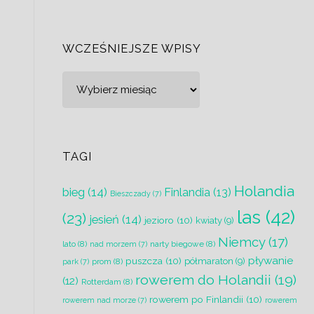
e
u
WCZEŚNIEJSZE WPISY
Wcześniejsze
wpisy
z
TAGI
Holandia
bieg
(14)
Finlandia
(13)
Bieszczady
(7)
las
(42)
(23)
jesień
(14)
jezioro
(10)
kwiaty
(9)
Niemcy
(17)
lato
(8)
narty biegowe
(8)
nad morzem
(7)
pływanie
puszcza
(10)
półmaraton
(9)
prom
(8)
park
(7)
rowerem do Holandii
(19)
(12)
Rotterdam
(8)
rowerem po Finlandii
(10)
rowerem nad morze
(7)
rowerem
m