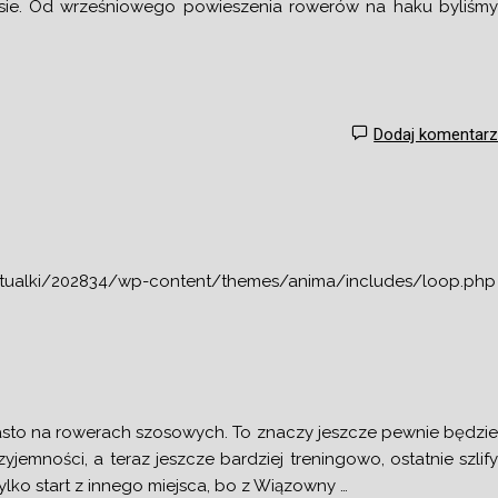
zosie. Od wrześniowego powieszenia rowerów na haku byliśm
Dodaj komentar
tualki/202834/wp-content/themes/anima/includes/loop.php
iasto na rowerach szosowych. To znaczy jeszcze pewnie będzi
zyjemności, a teraz jeszcze bardziej treningowo, ostatnie szlif
ko start z innego miejsca, bo z Wiązowny …