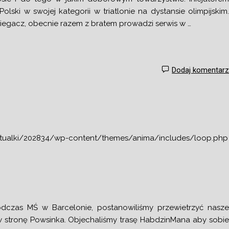
lski w swojej kategorii w triatlonie na dystansie olimpijskim
iegacz, obecnie razem z bratem prowadzi serwis w …
Dodaj komentar
tualki/202834/wp-content/themes/anima/includes/loop.php
czas MŚ w Barcelonie, postanowiliśmy przewietrzyć nasz
y w stronę Powsinka. Objechaliśmy trasę HabdzinMana aby sobi