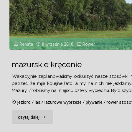
Renata
8 września 2018
Rower
mazurskie kręcenie
Wakacyjnie zaplanowaliśmy odkurzyć nasze szosówki. Wis
patrzeć, że mija kolejne lato, a my na nich nie jeździmy.
Mazury. Zrobiliśmy na miejscu cztery wycieczki. Było szybk
jezioro
/
las
/
lazurowe wybrzeże
/
pływanie
/
rower szos
"mazurskie
czytaj dalej
kręcenie"