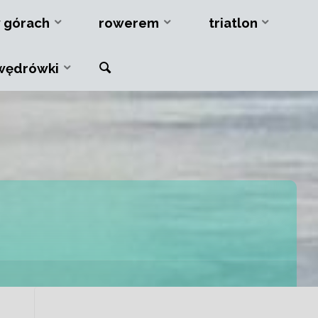
 górach
rowerem
triatlon
Szukaj
wędrówki