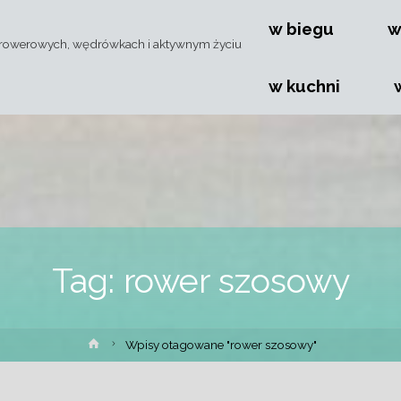
Przejdź
w biegu
w
rowerowych, wędrówkach i aktywnym życiu
do
w kuchni
treści
Tag:
rower szosowy
Strona
Wpisy otagowane "rower szosowy"
główna