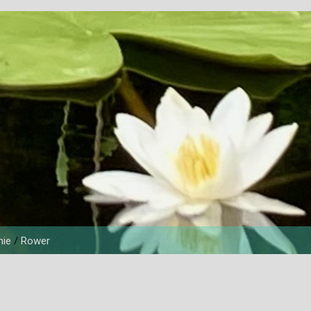
nie
/
Rower