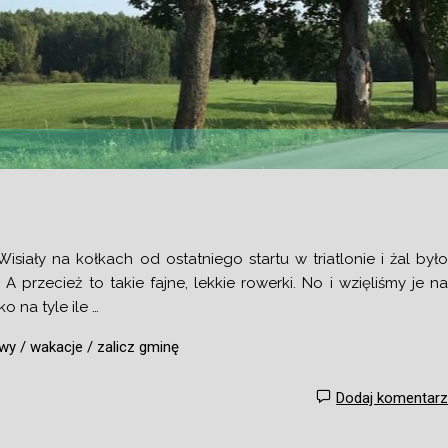
iały na kołkach od ostatniego startu w triatlonie i żal był
 A przecież to takie fajne, lekkie rowerki. No i wzięliśmy je n
o na tyle ile …
owy
/
wakacje
/
zalicz gminę
Dodaj komentar