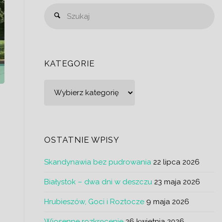
Sz
Szukaj
KATEGORIE
Kategorie
o
OSTATNIE WPISY
a
Skandynawia bez pudrowania
22 lipca 2026
Białystok – dwa dni w deszczu
23 maja 2026
z
Hrubieszów, Goci i Roztocze
9 maja 2026
Wiosenne rozkręcenie
26 kwietnia 2026