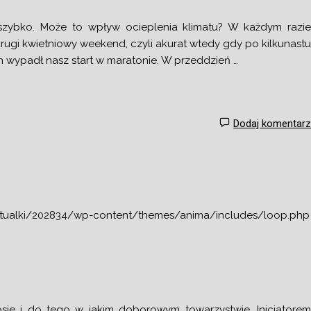
szybko. Może to wpływ ocieplenia klimatu? W każdym razi
drugi kwietniowy weekend, czyli akurat wtedy gdy po kilkunast
wypadł nasz start w maratonie. W przeddzień …
Dodaj komentar
tualki/202834/wp-content/themes/anima/includes/loop.php
szosie i do tego w jakim doborowym towarzystwie. Inicjatore