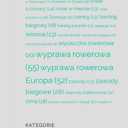
rower
rowerem w Szwecji
(9)
w Niemczech
(7)
.
szosowy
(14)
rower w mieście
(13)
szlak
trening
trening
(13)
Szwecja
(12)
turystyczny
(8)
biegowy
(18)
trening kolarski
(11)
wakacje
(10)
wiosna
(23)
wycieczka
(9)
wycieczka biegowa
(8)
z
wycieczka rowerowa
wycieczka górska
(8)
wyprawa rowerowa
(20)
(55)
wyprawa rowerowa
Europa
(52)
zawody
zawody
(13)
biegowe
(26)
zawody triatlonowe
(12)
zima
(18)
śnieg
(10)
ścieżka rowerowa
(7)
święta
(7)
e
e
KATEGORIE