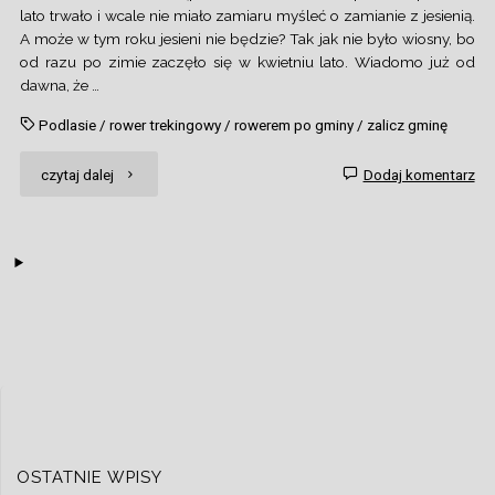
lato trwało i wcale nie miało zamiaru myśleć o zamianie z jesienią.
A może w tym roku jesieni nie będzie? Tak jak nie było wiosny, bo
od razu po zimie zaczęło się w kwietniu lato. Wiadomo już od
dawna, że …
Podlasie
/
rower trekingowy
/
rowerem po gminy
/
zalicz gminę
"Na
czytaj dalej
Dodaj komentarz
Podlasiu,
czyli
spotkanie
z
Polską
egzotyczną"
OSTATNIE WPISY