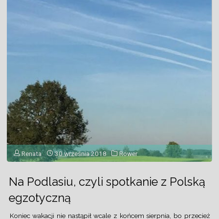
wałach"
Renata
30 września 2018
Rower
Na Podlasiu, czyli spotkanie z Polską
egzotyczną
Koniec wakacji nie nastąpił wcale z końcem sierpnia, bo przecież