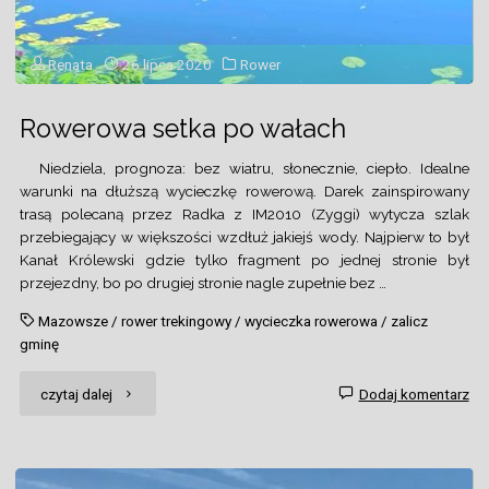
Renata
26 lipca 2020
Rower
Rowerowa setka po wałach
Niedziela, prognoza: bez wiatru, słonecznie, ciepło. Idealne
warunki na dłuższą wycieczkę rowerową. Darek zainspirowany
trasą polecaną przez Radka z IM2010 (Zyggi) wytycza szlak
przebiegający w większości wzdłuż jakiejś wody. Najpierw to był
Kanał Królewski gdzie tylko fragment po jednej stronie był
przejezdny, bo po drugiej stronie nagle zupełnie bez …
Mazowsze
/
rower trekingowy
/
wycieczka rowerowa
/
zalicz
gminę
"Rowerowa
czytaj dalej
Dodaj komentarz
setka
po