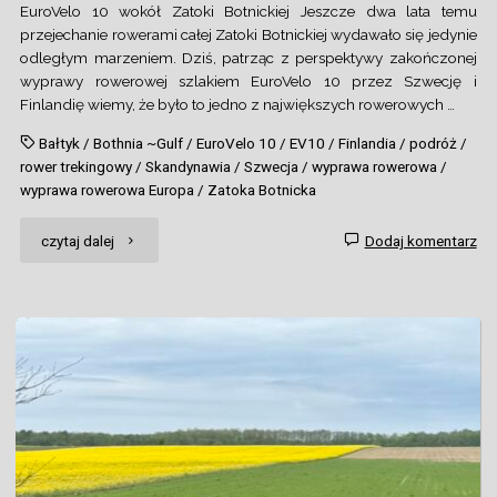
EuroVelo 10 wokół Zatoki Botnickiej Jeszcze dwa lata temu
przejechanie rowerami całej Zatoki Botnickiej wydawało się jedynie
odległym marzeniem. Dziś, patrząc z perspektywy zakończonej
wyprawy rowerowej szlakiem EuroVelo 10 przez Szwecję i
Finlandię wiemy, że było to jedno z największych rowerowych …
Bałtyk
/
Bothnia ~Gulf
/
EuroVelo 10
/
EV10
/
Finlandia
/
podróż
/
rower trekingowy
/
Skandynawia
/
Szwecja
/
wyprawa rowerowa
/
wyprawa rowerowa Europa
/
Zatoka Botnicka
"Skandynawia
czytaj dalej
Dodaj komentarz
bez
pudrowania"