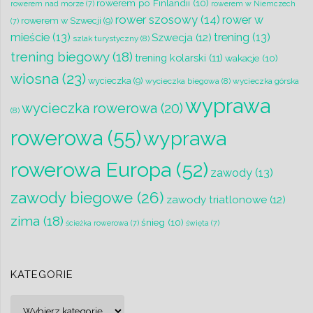
rowerem po Finlandii
(10)
rowerem nad morze
(7)
rowerem w Niemczech
rower szosowy
(14)
rower w
rowerem w Szwecji
(9)
(7)
mieście
(13)
trening
(13)
Szwecja
(12)
szlak turystyczny
(8)
trening biegowy
(18)
trening kolarski
(11)
wakacje
(10)
wiosna
(23)
wycieczka
(9)
wycieczka biegowa
(8)
wycieczka górska
wyprawa
wycieczka rowerowa
(20)
(8)
rowerowa
(55)
wyprawa
rowerowa Europa
(52)
zawody
(13)
zawody biegowe
(26)
zawody triatlonowe
(12)
zima
(18)
śnieg
(10)
ścieżka rowerowa
(7)
święta
(7)
KATEGORIE
Kategorie