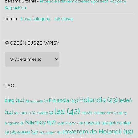
z Pasma Brzanki
-
Przejście szlakiem czterech polskich Pogórzy
Karpackich
admin
-
Nowa kategoria – rakietowa
WCZEŚNIEJSZE WPISY
Wcześniejsze
wpisy
TAGI
Holandia
(23)
bieg
(14)
jesień
Finlandia
(13)
Bieszczady
(7)
las
(42)
(14)
jezioro
(10)
kwiaty
(9)
lato
(8)
narty
nad morzem
(7)
Niemcy
(17)
puszcza
(10)
półmaraton
biegowe
(8)
prom
(8)
park
(7)
rowerem do Holandii
(19)
pływanie
(12)
(9)
Rotterdam
(8)