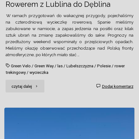
Rowerem z Lublina do Dęblina
W ramach przygotowań do wakacyjnej przygody, pojechaliśmy
na czterodniową wycieczkę rowerową. Spanie mieliśmy
zabukowane w namiocie, a zapas jedzenia na posiłki oraz kilak
sztuk ubrań na zmianę zapakowaliśmy do sakw. Prognozy na
przedłużony weekend wspominały o przejściowych opadach.
Mieliśmy okazję obserwować przechodzące nad Polską fronty
atmosferyczne, po których miało stać …
Green Velo
/
Green Way
/
las
/
Lubelszczyzna
/
Polesie
/
rower
trekingowy
/
wycieczka
"Rowerem
czytaj dalej
Dodaj komentarz
z
Lublina
do
Dęblina"