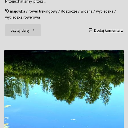
Przejechaliśmy przez …
majówka
/
rower trekingowy
/
Roztocze
/
wiosna
/
wycieczka
/
wycieczka rowerowa
"Rowerowa
czytaj dalej
Dodaj komentarz
majówka
na
Roztoczu"