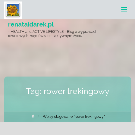
renataidarek.pl
- HEALTH and ACTIVE LIFESTYLE - Blog o wyprawach
rowerowych, wędrówkach i aktywnym życiu
Tag:
rower trekingowy
Strona
Wpisy otagowane "rower trekingowy"
główna