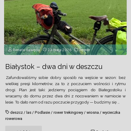
Renata Gawęda
23 maja 2026
Rower
Białystok – dwa dni w deszczu
Zafundowaliśmy sobie dobry sposób na wejście w sezon: bez
wielkiej presji kilometrów, za to z poczuciem wolności i rytmu
drogi. Plan jest taki: jedziemy pociągiem do Białegostoku i
wracamy do domu przez dwa dni z nocowaniem w namiocie w
lesie. To dało nam od razu poczucie przygody — budzimy się …
deszcz
/
las
/
Podlasie
/
rower trekingowy
/
wiosna
/
wycieczka
rowerowa