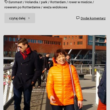
Euromast
/
Holandia
/
park
/
Rotterdam
/
rower w mieście
/
rowerem po Rotterdamie
/
wieża widokowa
"Lazy
czytaj dalej
Dodaj komentarz
day
in
Rotti"