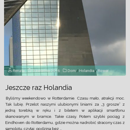
Renata
9 kwietnia 2016
Dom
/
Holandia
/
Rower
Jeszcze raz Holandia
Byliśmy weekendowo w Rotterdamie. Czasu mało, atrakcji moc.
Tak lubię. Przelot naszymi ulubionymi liniami za „3 grosze” z
jedną torebką w ręku i z biletem w aplikacji smartfonu
skanowanym w bramce. Takie czasy. Potem szybki pociąg z
Eindhoven do Rotterdamu, gdzie można nadrobić stracony czas z
samolotu, czytaj: godzina bez …