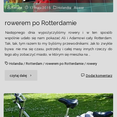
Renata
17 maja 2015
Holandia
/
Rower
rowerem po Rotterdamie
Następnego dnia wypożyczyliśmy rowery i w ten sposób
wspólnie udało się nam pokazać Ali i Adamowi cały Rotterdam.
Tak, tak, tym razem to my byliśmy przewodnikami. Jak to zwykle
bywa: nie ma się czasu, potrzeby i całej masy innych rzeczy do
tego aby zobaczyć miasto, w którym się mieszka na …
Holandia
/
Rotterdam
/
rowerem po Rotterdamie
/
rowery
"rowerem
czytaj dalej
Dodaj komentarz
po
Rotterdamie"