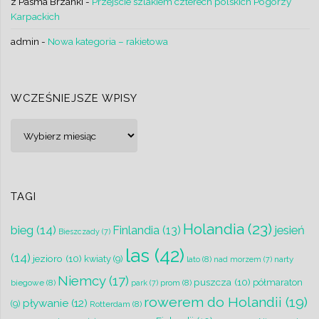
z Pasma Brzanki
-
Przejście szlakiem czterech polskich Pogórzy
Karpackich
admin
-
Nowa kategoria – rakietowa
WCZEŚNIEJSZE WPISY
Wcześniejsze
wpisy
TAGI
Holandia
(23)
bieg
(14)
jesień
Finlandia
(13)
Bieszczady
(7)
las
(42)
(14)
jezioro
(10)
kwiaty
(9)
lato
(8)
narty
nad morzem
(7)
Niemcy
(17)
puszcza
(10)
półmaraton
biegowe
(8)
prom
(8)
park
(7)
rowerem do Holandii
(19)
pływanie
(12)
(9)
Rotterdam
(8)