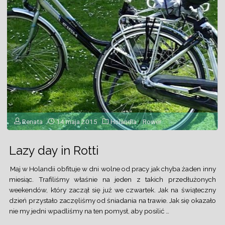
Renata
14 maja 2015
Holandia
/
Rower
Lazy day in Rotti
Maj w Holandii obfituje w dni wolne od pracy jak chyba żaden inny
miesiąc. Trafiliśmy właśnie na jeden z takich przedłużonych
weekendów, który zaczął się już we czwartek. Jak na świąteczny
dzień przystało zaczęliśmy od śniadania na trawie. Jak się okazało
nie my jedni wpadliśmy na ten pomysł, aby posilić …