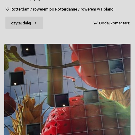
Rotterdam
/
rowerem po Rotterdamie
/
rowerem w Holandii
"Jeszcze
czytaj dalej
Dodaj komentarz
raz
Holandia"