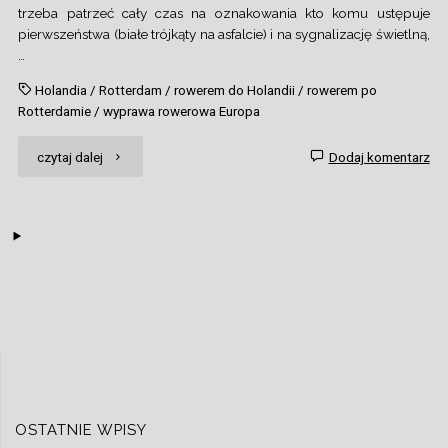
trzeba patrzeć cały czas na oznakowania kto komu ustępuje
pierwszeństwa (białe trójkąty na asfalcie) i na sygnalizację świetlną,
…
Holandia
/
Rotterdam
/
rowerem do Holandii
/
rowerem po
Rotterdamie
/
wyprawa rowerowa Europa
"Rotterdam
czytaj dalej
Dodaj komentarz
w
słońcu"
OSTATNIE WPISY