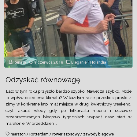
kraju"
Renata
9 czerwca 2018
Bieganie
/
Holandia
Odzyskać równowagę
Lato w tym roku przyszło bardzo szybko. Nawet za szybko. Może
to wpływ ocieplenia klimatu? W każdym razie przeskok prosto z
zimy w konkretne lato miał miejsce w drugi kwietniowy weekend,
czyli akurat wtedy gdy po kilkunastu mocno i uczciwie
przepracowanych biegowo tygodniach wypadł nasz start w
maratonie. W przeddzień …
maraton
/
Rotterdam
/
rower szosowy
/
zawody biegowe