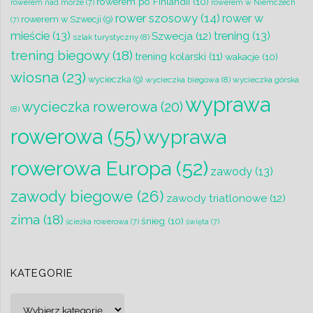
rowerem po Finlandii
(10)
rowerem nad morze
(7)
rowerem w Niemczech
rower szosowy
(14)
rower w
rowerem w Szwecji
(9)
(7)
mieście
(13)
trening
(13)
Szwecja
(12)
szlak turystyczny
(8)
trening biegowy
(18)
trening kolarski
(11)
wakacje
(10)
wiosna
(23)
wycieczka
(9)
wycieczka biegowa
(8)
wycieczka górska
wyprawa
wycieczka rowerowa
(20)
(8)
rowerowa
(55)
wyprawa
rowerowa Europa
(52)
zawody
(13)
zawody biegowe
(26)
zawody triatlonowe
(12)
zima
(18)
śnieg
(10)
ścieżka rowerowa
(7)
święta
(7)
KATEGORIE
Kategorie