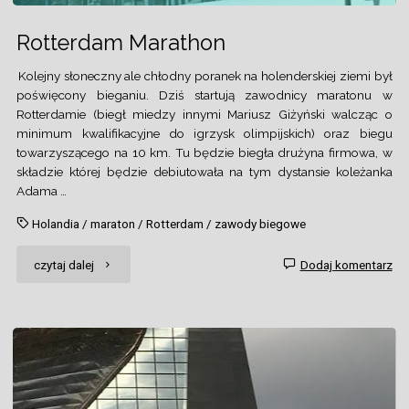
Rotterdam Marathon
Kolejny słoneczny ale chłodny poranek na holenderskiej ziemi był
poświęcony bieganiu. Dziś startują zawodnicy maratonu w
Rotterdamie (biegł miedzy innymi Mariusz Giżyński walcząc o
minimum kwalifikacyjne do igrzysk olimpijskich) oraz biegu
towarzyszącego na 10 km. Tu będzie biegła drużyna firmowa, w
składzie której będzie debiutowała na tym dystansie koleżanka
Adama …
Holandia
/
maraton
/
Rotterdam
/
zawody biegowe
"Rotterdam
czytaj dalej
Dodaj komentarz
Marathon"