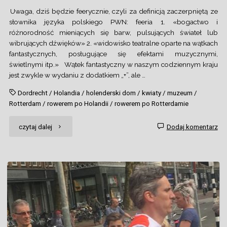
Uwaga, dziś będzie feerycznie, czyli za definicją zaczerpniętą ze
słownika języka polskiego PWN: feeria 1. «bogactwo i
różnorodność mieniących się barw, pulsujących świateł lub
wibrujących dźwięków» 2. «widowisko teatralne oparte na wątkach
fantastycznych, posługujące się efektami muzycznymi,
świetlnymi itp.» Wątek fantastyczny w naszym codziennym kraju
jest zwykle w wydaniu z dodatkiem „+”, ale …
Dordrecht
/
Holandia
/
holenderski dom
/
kwiaty
/
muzeum
/
Rotterdam
/
rowerem po Holandii
/
rowerem po Rotterdamie
"Na
czytaj dalej
Dodaj komentarz
bogato,
czyli
feeria
w
płaskim