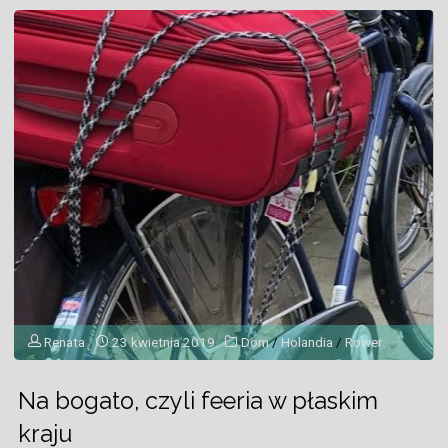
Renata
23 kwietnia 2019
Dom
/
Holandia
/
Rower
Na bogato, czyli feeria w płaskim
kraju