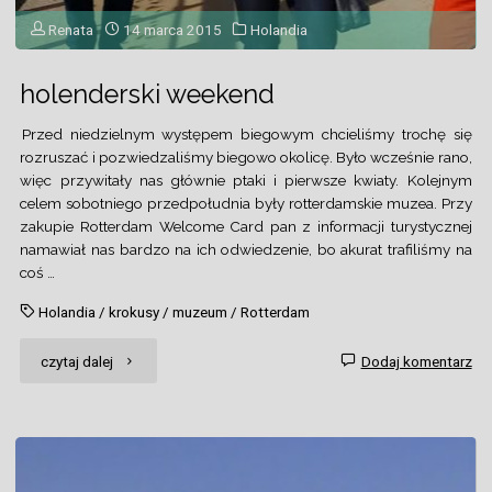
Renata
14 marca 2015
Holandia
holenderski weekend
Przed niedzielnym występem biegowym chcieliśmy trochę się
rozruszać i pozwiedzaliśmy biegowo okolicę. Było wcześnie rano,
więc przywitały nas głównie ptaki i pierwsze kwiaty. Kolejnym
celem sobotniego przedpołudnia były rotterdamskie muzea. Przy
zakupie Rotterdam Welcome Card pan z informacji turystycznej
namawiał nas bardzo na ich odwiedzenie, bo akurat trafiliśmy na
coś …
Holandia
/
krokusy
/
muzeum
/
Rotterdam
"holenderski
czytaj dalej
Dodaj komentarz
weekend"