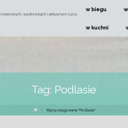
Przejdź
w biegu
w
rowerowych, wędrówkach i aktywnym życiu
do
w kuchni
treści
Tag:
Podlasie
Strona
Wpisy otagowane "Podlasie"
główna