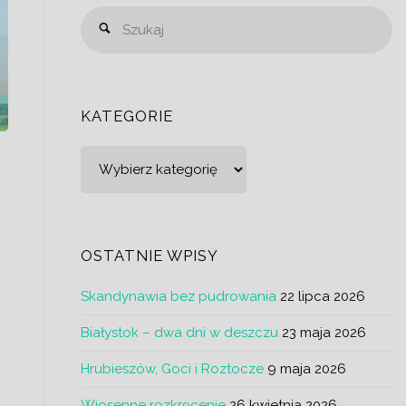
Sz
Szukaj
KATEGORIE
Kategorie
o
w
OSTATNIE WPISY
Skandynawia bez pudrowania
22 lipca 2026
Białystok – dwa dni w deszczu
23 maja 2026
z
Hrubieszów, Goci i Roztocze
9 maja 2026
Wiosenne rozkręcenie
26 kwietnia 2026