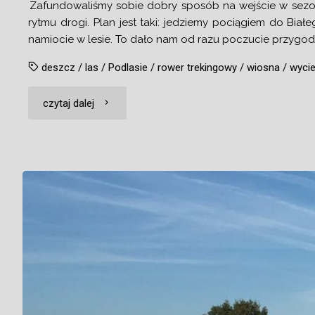
Zafundowaliśmy sobie dobry sposób na wejście w sezon: 
rytmu drogi. Plan jest taki: jedziemy pociągiem do B
namiocie w lesie. To dało nam od razu poczucie przygod
deszcz
/
las
/
Podlasie
/
rower trekingowy
/
wiosna
/
wyci
"Białystok
czytaj dalej
–
dwa
dni
w
deszczu"