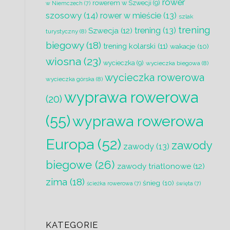
rower
rowerem w Szwecji
(9)
w Niemczech
(7)
szosowy
(14)
rower w mieście
(13)
szlak
trening
trening
(13)
Szwecja
(12)
turystyczny
(8)
biegowy
(18)
trening kolarski
(11)
wakacje
(10)
wiosna
(23)
wycieczka
(9)
wycieczka biegowa
(8)
wycieczka rowerowa
wycieczka górska
(8)
wyprawa rowerowa
(20)
(55)
wyprawa rowerowa
Europa
(52)
zawody
zawody
(13)
biegowe
(26)
zawody triatlonowe
(12)
zima
(18)
śnieg
(10)
ścieżka rowerowa
(7)
święta
(7)
KATEGORIE