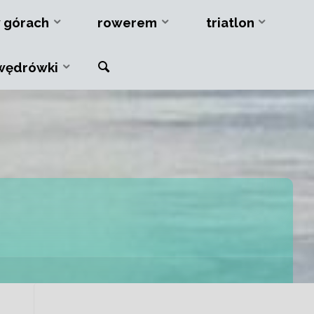
 górach
rowerem
triatlon
Szukaj
wędrówki