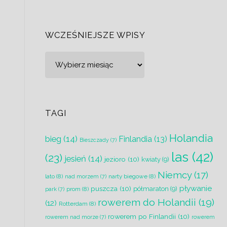
WCZEŚNIEJSZE WPISY
Wcześniejsze
wpisy
TAGI
Holandia
bieg
(14)
Finlandia
(13)
Bieszczady
(7)
las
(42)
(23)
jesień
(14)
jezioro
(10)
kwiaty
(9)
Niemcy
(17)
lato
(8)
narty biegowe
(8)
nad morzem
(7)
pływanie
puszcza
(10)
półmaraton
(9)
prom
(8)
park
(7)
rowerem do Holandii
(19)
(12)
Rotterdam
(8)
rowerem po Finlandii
(10)
rowerem nad morze
(7)
rowerem