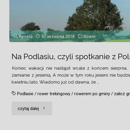
Renata
30 września 2018
Rower
Na Podlasiu, czyli spotkanie z P
Koniec wakacji nie nastąpił wcale z końcem sierpnia,
zamianie z jesienią. A może w tym roku jesieni nie będz
kwietniu lato. Wiadomo już od dawna, że …
Podlasie
/
rower trekingowy
/
rowerem po gminy
/
zalicz g
"Na
czytaj dalej
Podlasiu,